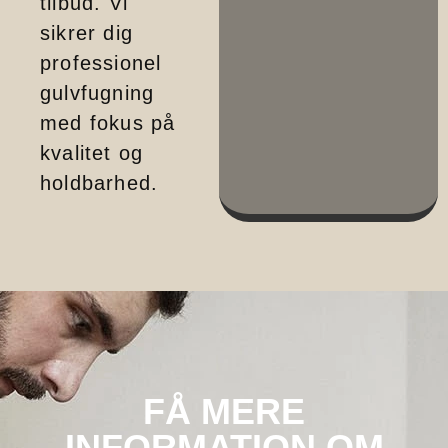
tilbud. Vi
sikrer dig
professionel
gulvfugning
med fokus på
kvalitet og
holdbarhed.
FÅ MERE
INFORMATION OM