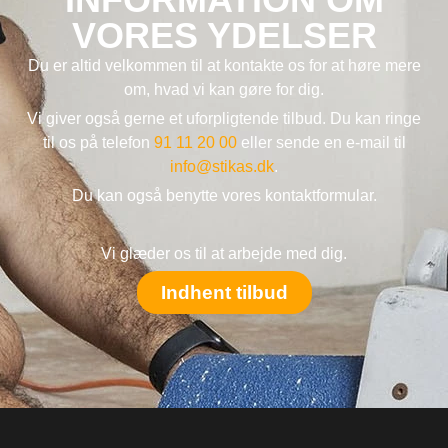
VORES YDELSER
Du er altid velkommen til at kontakte os for at høre mere
om, hvad vi kan gøre for dig.
Vi giver også gerne et uforpligtende tilbud. Du kan ringe
til os på telefon
91 11 20 00
eller sende en e-mail til
info@stikas.dk
.
Du kan også benytte vores kontaktformular.
Vi glæder os til at arbejde med dig.
Indhent tilbud