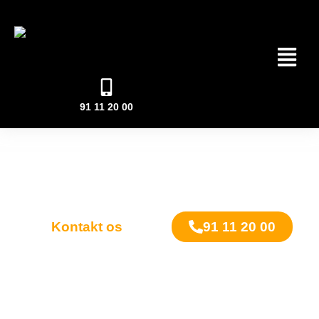
GULVFUGNING
MENU
Oplever du problemer med revner, utætheder eller slidte
gulvfuger?
91 11 20 00
Vi tilbyder professionel gulvfugning, der sikrer smukke,
tætte og langtidsholdbare resultater.
Kontakt os i dag for en uforpligtende snak om, hvordan
vi kan hjælpe dig.
91 11 20 00
Kontakt os