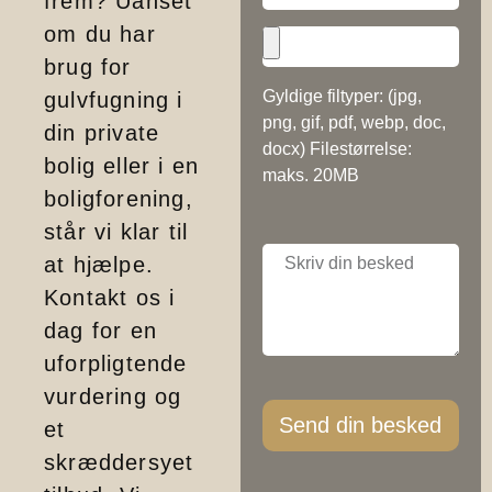
frem? Uanset
om du har
brug for
Gyldige filtyper: (jpg,
gulvfugning i
png, gif, pdf, webp, doc,
din private
docx) Filestørrelse:
bolig eller i en
maks. 20MB
boligforening,
står vi klar til
at hjælpe.
Kontakt os i
dag for en
uforpligtende
vurdering og
Send din besked
et
skræddersyet