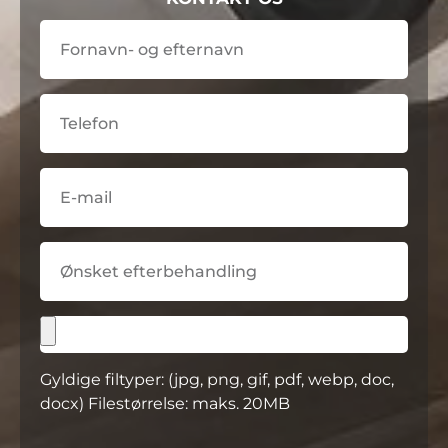
Gyldige filtyper: (jpg, png, gif, pdf, webp, doc,
docx) Filestørrelse: maks. 20MB