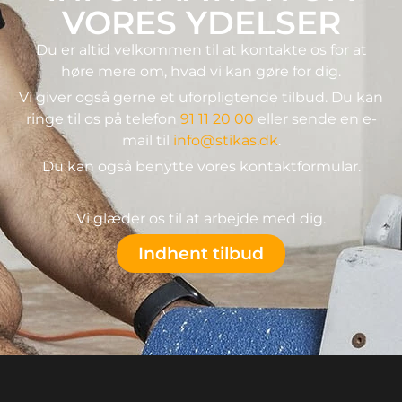
VORES YDELSER
Du er altid velkommen til at kontakte os for at
høre mere om, hvad vi kan gøre for dig.
Vi giver også gerne et uforpligtende tilbud. Du kan
ringe til os på telefon
91 11 20 00
eller sende en e-
mail til
info@stikas.dk
.
Du kan også benytte vores kontaktformular.
Vi glæder os til at arbejde med dig.
Indhent tilbud