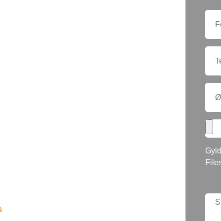
IBNING
or af slid får hurtigt selv det
it udtryk. Vi tilbyder gulvafslibning
rnyer gulvets udseende uden at gå
Gyld
aturlige kvalitet. Kontakt os for en
File
ine behov.
s