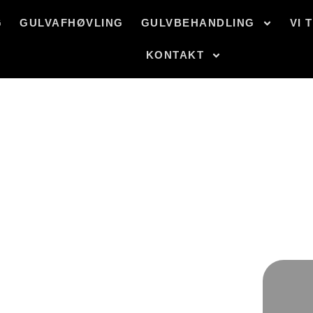
G
GULVAFHØVLING
GULVBEHANDLING
VI 
KONTAKT