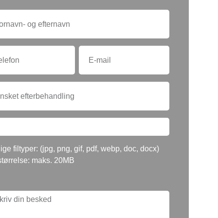
ige filtyper: (jpg, png, gif, pdf, webp, doc, docx)
størrelse: maks. 20MB