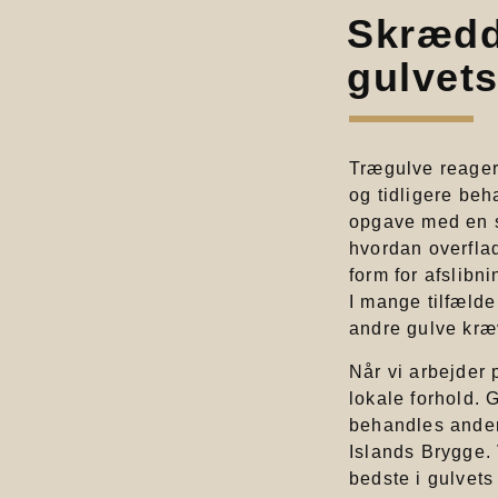
Skrædde
gulvet
Trægulve reagere
og tidligere beha
opgave med en s
hvordan overfla
form for afslibni
I mange tilfælde
andre gulve kræ
Når vi arbejder 
lokale forhold. 
behandles ander
Islands Brygge. 
bedste i gulvets