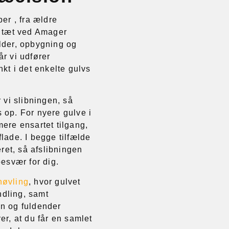
per , fra ældre
r tæt ved Amager
lder, opbygning og
Når vi udfører
nkt i det enkelte gulvs
 vi slibningen, så
 op. For nyere gulve i
mere ensartet tilgang,
lade. I begge tilfælde
et, så afslibningen
besvær for dig.
høvling
, hvor gulvet
dling, samt
en og fuldender
er, at du får en samlet