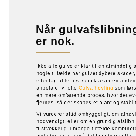
Når gulvafslibnin
er nok.
Ikke alle gulve er klar til en almindelig a
nogle tilfælde har gulvet dybere skader,
eller lag af fernis, som kræver en anden
anbefaler vi ofte
Gulvafhøvling
som først
en mere omfattende proces, hvor det øv
fjernes, så der skabes et plant og stabil
Vi vurderer altid omhyggeligt, om afhøvl
nødvendigt, eller om en grundig afslibn
tilstrækkelig. I mange tilfælde kombiner
metoder for at opnå det bedste resultat.