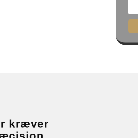
r kræver
ræcision