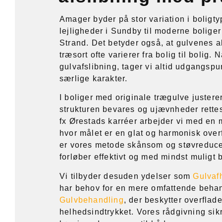
Amager byder på stor variation i boligty
lejligheder i Sundby til moderne bolige
Strand. Det betyder også, at gulvenes a
træsort ofte varierer fra bolig til bolig. 
gulvafslibning, tager vi altid udgangspu
særlige karakter.
I boliger med originale trægulve justerer
strukturen bevares og ujævnheder rettes
fx Ørestads karréer arbejder vi med en 
hvor målet er en glat og harmonisk overf
er vores metode skånsom og støvreducer
forløber effektivt og med mindst muligt 
Vi tilbyder desuden ydelser som
Gulvaf
har behov for en mere omfattende behan
Gulvbehandling
, der beskytter overflad
helhedsindtrykket. Vores rådgivning sikr