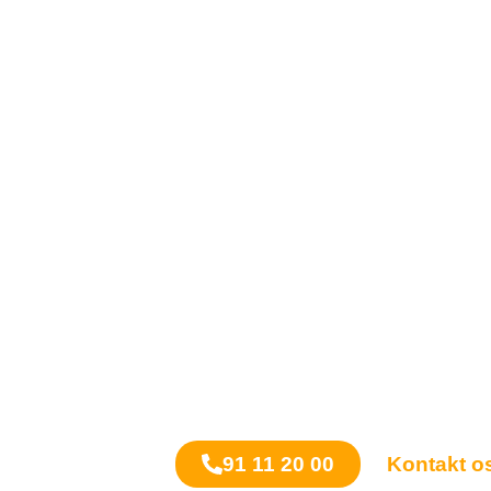
GULVAFSL
AMAGER
Falmede overflader og synlige sp
smukkeste trægulv til at miste s
på Amager, hvor vi nænsomt fo
på kompromis med materialets n
løsning tilpasset din bolig og d
91 11 20 00
Kontakt o