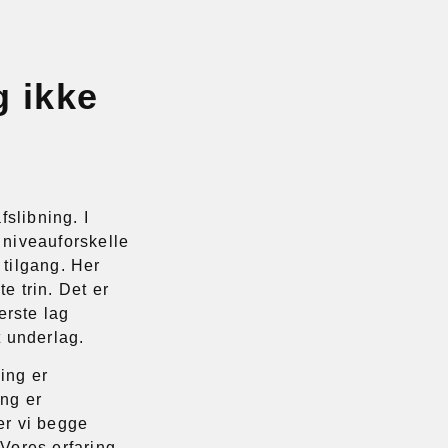
g ikke
fslibning. I
 niveauforskelle
 tilgang. Her
e trin. Det er
erste lag
t underlag.
ing er
ing er
er vi begge
 Vores erfaring